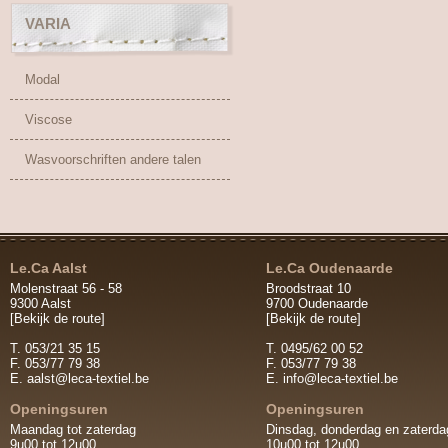
VARIA
Modal
Viscose
Wasvoorschriften andere talen
Le.Ca Aalst
Le.Ca Oudenaarde
Molenstraat 56 - 58
Broodstraat 10
9300 Aalst
9700 Oudenaarde
[Bekijk de route]
[Bekijk de route]
T. 053/21 35 15
T. 0495/62 00 52
F. 053/77 79 38
F. 053/77 79 38
E.
aalst@leca-textiel.be
E.
info@leca-textiel.be
Openingsuren
Openingsuren
Maandag tot zaterdag
Dinsdag, donderdag en zaterda
9u00 tot 12u00
10u00 tot 12u00