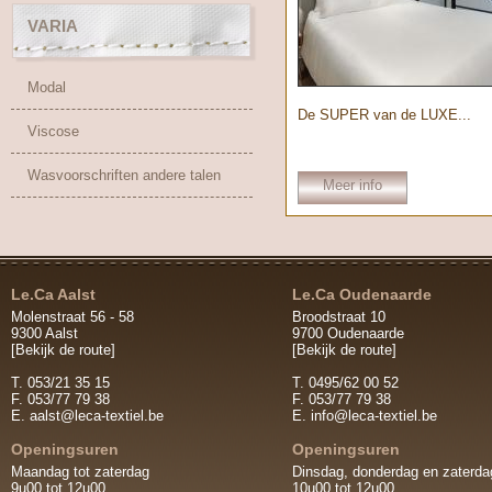
VARIA
Modal
De SUPER van de LUXE...
Viscose
Wasvoorschriften andere talen
Meer info
Le.Ca Aalst
Le.Ca Oudenaarde
Molenstraat 56 - 58
Broodstraat 10
9300 Aalst
9700 Oudenaarde
[Bekijk de route]
[Bekijk de route]
T. 053/21 35 15
T. 0495/62 00 52
F. 053/77 79 38
F. 053/77 79 38
E.
aalst@leca-textiel.be
E.
info@leca-textiel.be
Openingsuren
Openingsuren
Maandag tot zaterdag
Dinsdag, donderdag en zaterda
9u00 tot 12u00
10u00 tot 12u00