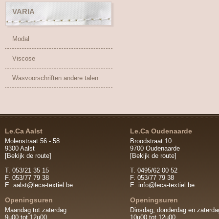
VARIA
Modal
Viscose
Wasvoorschriften andere talen
Le.Ca Aalst
Le.Ca Oudenaarde
Molenstraat 56 - 58
Broodstraat 10
9300 Aalst
9700 Oudenaarde
[Bekijk de route]
[Bekijk de route]
T. 053/21 35 15
T. 0495/62 00 52
F. 053/77 79 38
F. 053/77 79 38
E.
aalst@leca-textiel.be
E.
info@leca-textiel.be
Openingsuren
Openingsuren
Maandag tot zaterdag
Dinsdag, donderdag en zaterda
9u00 tot 12u00
10u00 tot 12u00