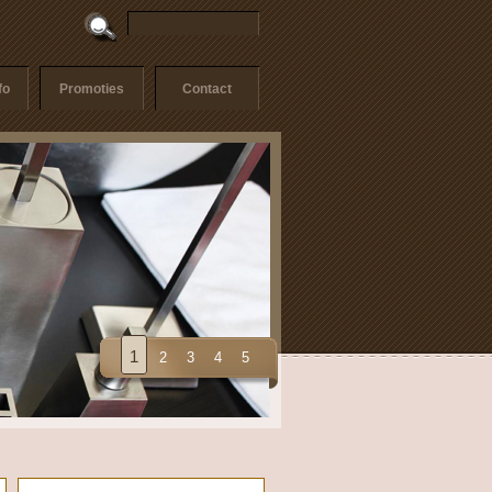
fo
Promoties
Contact
1
2
3
4
5