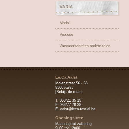
VARIA
Modal
Viscose
Wasvoorschriften andere talen
Le.Ca Aalst
Molenstraat 56 - 58
9300 Aalst
[Bekijk de route]
T. 053/21 35 15
F. 053/77 79 38
E.
aalst@leca-textiel.be
Openingsuren
Maandag tot zaterdag
9u00 tot 12u00