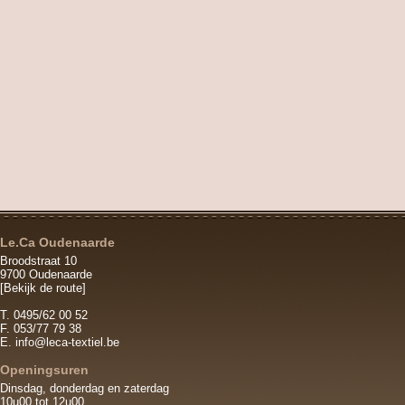
Le.Ca Oudenaarde
Broodstraat 10
9700 Oudenaarde
[Bekijk de route]
T. 0495/62 00 52
F. 053/77 79 38
E.
info@leca-textiel.be
Openingsuren
Dinsdag, donderdag en zaterdag
10u00 tot 12u00