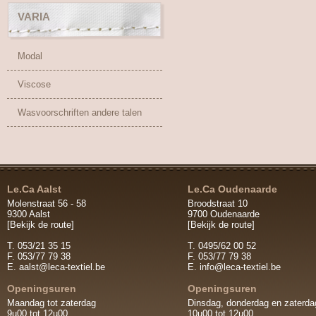
VARIA
Modal
Viscose
Wasvoorschriften andere talen
Le.Ca Aalst
Le.Ca Oudenaarde
Molenstraat 56 - 58
Broodstraat 10
9300 Aalst
9700 Oudenaarde
[Bekijk de route]
[Bekijk de route]
T. 053/21 35 15
T. 0495/62 00 52
F. 053/77 79 38
F. 053/77 79 38
E.
aalst@leca-textiel.be
E.
info@leca-textiel.be
Openingsuren
Openingsuren
Maandag tot zaterdag
Dinsdag, donderdag en zaterda
9u00 tot 12u00
10u00 tot 12u00