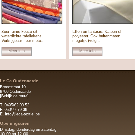
Zeer ruime keuze uit
Effen en fantasie. Katoen of
waterdichte tafellakens.
polyester. Ook buitenmaten
Verkrijgbaar - per mete...
mogelijk (volg...
Meer info
Meer info
Le.Ca Oudenaarde
Broodstraat 10
9700 Oudenaarde
[Bekijk de route]
T. 0495/62 00 52
F. 053/77 79 38
E.
info@leca-textiel.be
Openingsuren
Dinsdag, donderdag en zaterdag
10u00 tot 12u00