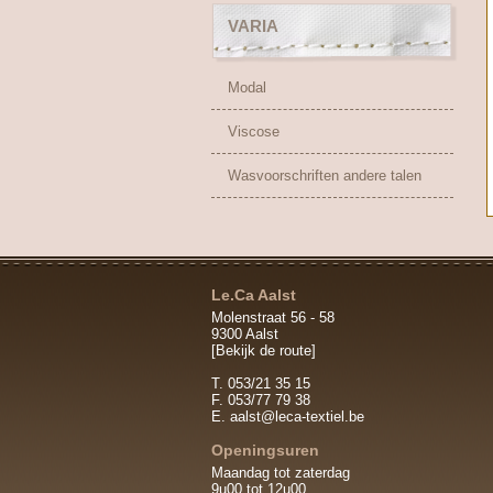
VARIA
Modal
Viscose
Wasvoorschriften andere talen
Le.Ca Aalst
Molenstraat 56 - 58
9300 Aalst
[Bekijk de route]
T. 053/21 35 15
F. 053/77 79 38
E.
aalst@leca-textiel.be
Openingsuren
Maandag tot zaterdag
9u00 tot 12u00