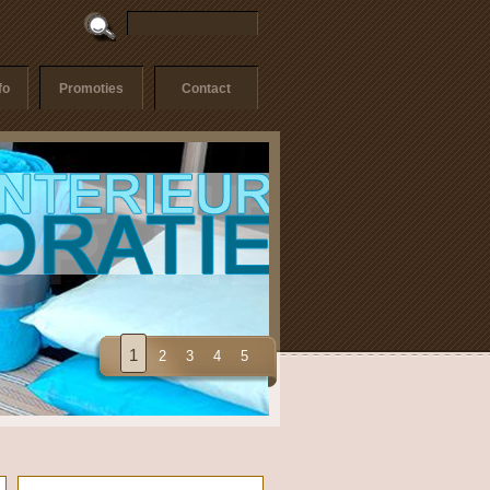
fo
Promoties
Contact
1
2
3
4
5