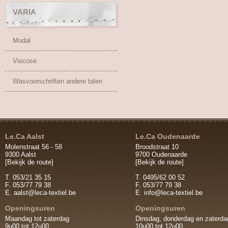
VARIA
Modal
Viscose
Wasvoorschriften andere talen
Le.Ca Aalst
Le.Ca Oudenaarde
Molenstraat 56 - 58
Broodstraat 10
9300 Aalst
9700 Oudenaarde
[Bekijk de route]
[Bekijk de route]
T. 053/21 35 15
T. 0495/62 00 52
F. 053/77 79 38
F. 053/77 79 38
E.
aalst@leca-textiel.be
E.
info@leca-textiel.be
Openingsuren
Openingsuren
Maandag tot zaterdag
Dinsdag, donderdag en zaterda
9u00 tot 12u00
10u00 tot 12u00