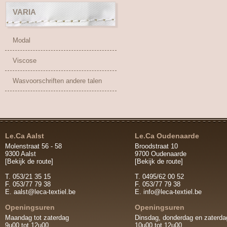
VARIA
Modal
Viscose
Wasvoorschriften andere talen
Le.Ca Aalst
Le.Ca Oudenaarde
Molenstraat 56 - 58
Broodstraat 10
9300 Aalst
9700 Oudenaarde
[Bekijk de route]
[Bekijk de route]
T. 053/21 35 15
T. 0495/62 00 52
F. 053/77 79 38
F. 053/77 79 38
E.
aalst@leca-textiel.be
E.
info@leca-textiel.be
Openingsuren
Openingsuren
Maandag tot zaterdag
Dinsdag, donderdag en zaterda
9u00 tot 12u00
10u00 tot 12u00