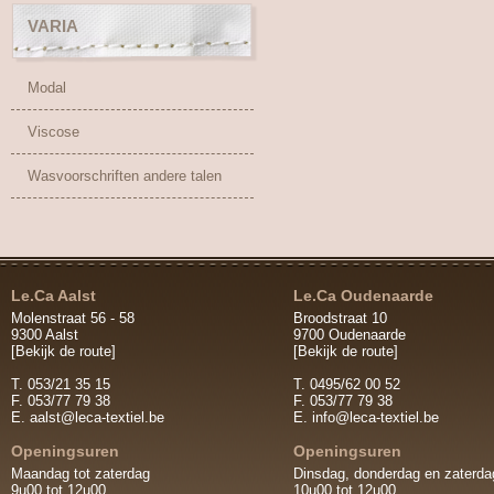
VARIA
Modal
Viscose
Wasvoorschriften andere talen
Le.Ca Aalst
Le.Ca Oudenaarde
Molenstraat 56 - 58
Broodstraat 10
9300 Aalst
9700 Oudenaarde
[Bekijk de route]
[Bekijk de route]
T. 053/21 35 15
T. 0495/62 00 52
F. 053/77 79 38
F. 053/77 79 38
E.
aalst@leca-textiel.be
E.
info@leca-textiel.be
Openingsuren
Openingsuren
Maandag tot zaterdag
Dinsdag, donderdag en zaterda
9u00 tot 12u00
10u00 tot 12u00