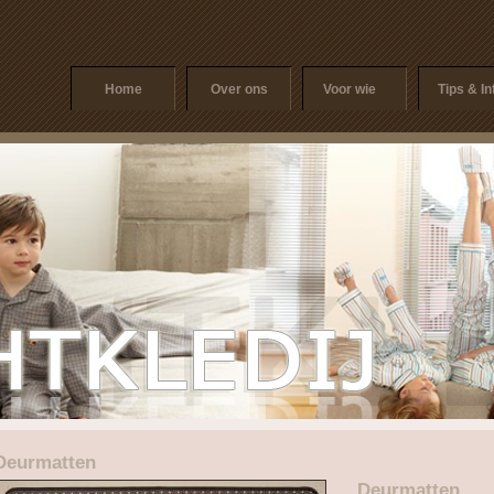
Home
Over ons
Voor wie
Tips & In
Deurmatten
Deurmatten