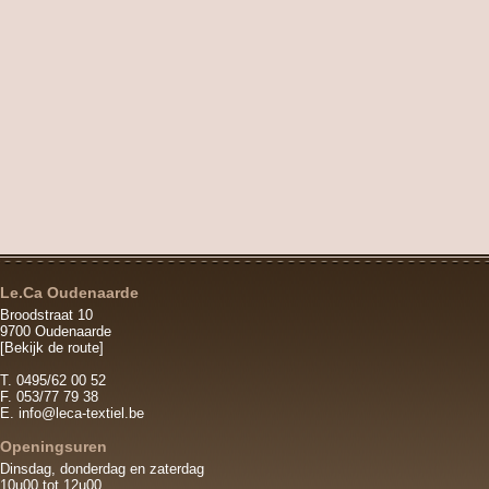
Le.Ca Oudenaarde
Broodstraat 10
9700 Oudenaarde
[Bekijk de route]
T. 0495/62 00 52
F. 053/77 79 38
E.
info@leca-textiel.be
Openingsuren
Dinsdag, donderdag en zaterdag
10u00 tot 12u00