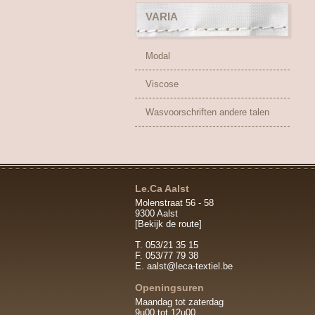
VARIA
Modal
Viscose
Wasvoorschriften andere talen
Le.Ca Aalst
Molenstraat 56 - 58
9300 Aalst
[Bekijk de route]
T. 053/21 35 15
F. 053/77 79 38
E.
aalst@leca-textiel.be
Openingsuren
Maandag tot zaterdag
9u00 tot 12u00