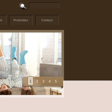
fo
Promoties
Contact
1
2
3
4
5