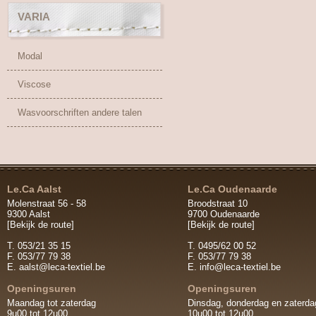
VARIA
Modal
Viscose
Wasvoorschriften andere talen
Le.Ca Aalst
Le.Ca Oudenaarde
Molenstraat 56 - 58
Broodstraat 10
9300 Aalst
9700 Oudenaarde
[Bekijk de route]
[Bekijk de route]
T. 053/21 35 15
T. 0495/62 00 52
F. 053/77 79 38
F. 053/77 79 38
E.
aalst@leca-textiel.be
E.
info@leca-textiel.be
Openingsuren
Openingsuren
Maandag tot zaterdag
Dinsdag, donderdag en zaterda
9u00 tot 12u00
10u00 tot 12u00