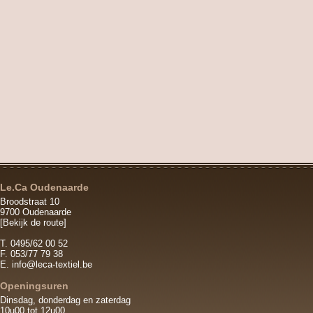
Le.Ca Oudenaarde
Broodstraat 10
9700 Oudenaarde
[Bekijk de route]
T. 0495/62 00 52
F. 053/77 79 38
E.
info@leca-textiel.be
Openingsuren
Dinsdag, donderdag en zaterdag
10u00 tot 12u00