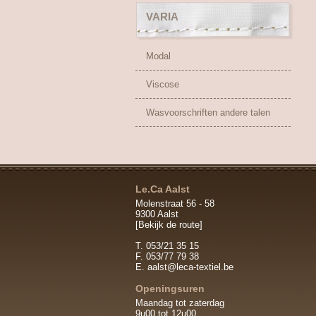
VARIA
Modal
Viscose
Wasvoorschriften andere talen
Le.Ca Aalst
Molenstraat 56 - 58
9300 Aalst
[Bekijk de route]
T. 053/21 35 15
F. 053/77 79 38
E.
aalst@leca-textiel.be
Openingsuren
Maandag tot zaterdag
9u00 tot 12u00