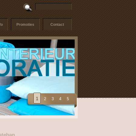
fo
Promoties
Contact
1
2
3
4
5
steban