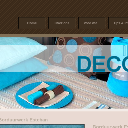
Home
Over ons
Voor wie
Tips & In
Borduurwerk Esteban
Borduurwerk E